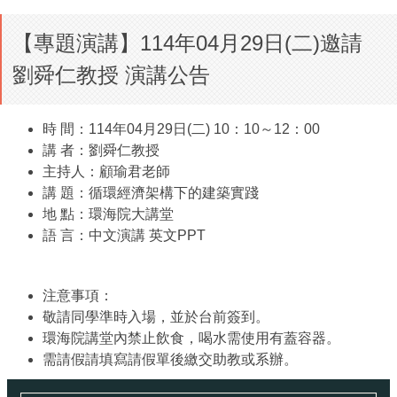
【專題演講】114年04月29日(二)邀請
劉舜仁教授 演講公告
時 間：114年04月29日(二) 10：10～12：00
講 者：劉舜仁教授
主持人：顧瑜君老師
講 題：循環經濟架構下的建築實踐
地 點：環海院大講堂
語 言：中文演講 英文PPT
注意事項：
敬請同學準時入場，並於台前簽到。
環海院講堂內禁止飲食，喝水需使用有蓋容器。
需請假請填寫請假單後繳交助教或系辦。