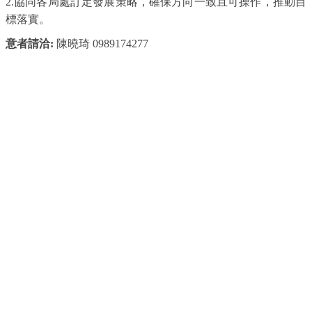
2.
協同各局處訂定發展策略，確保方向一致且可操作，推動目
標落實。
意者請洽
:
陳曉琦
0989174277