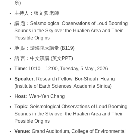
所)
主持人：張文彥 老師
講 題：Seismological Observations of Loud Booming
Sounds in the Sky over the Hualien Area and Their
Possible Origins
地 點：環海院大講堂 (B119)
語 言：中文演講 (英文PPT)
Time:
10:10 – 12:00, Tuesday, 5 May , 2026
Speaker:
Research Fellow. Bor-Shouh Huang
(Institute of Earth Sciences, Academia Sinica)
Host:
Wen-Yen Chang
Topic:
Seismological Observations of Loud Booming
Sounds in the Sky over the Hualien Area and Their
Possible Origins
Venue:
Grand Auditorium, College of Environmental