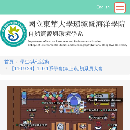
跳
English
到
主
要
內
容
區
首頁
學生/其他活動
【110.9.29】110-1系學會(線上)期初系員大會