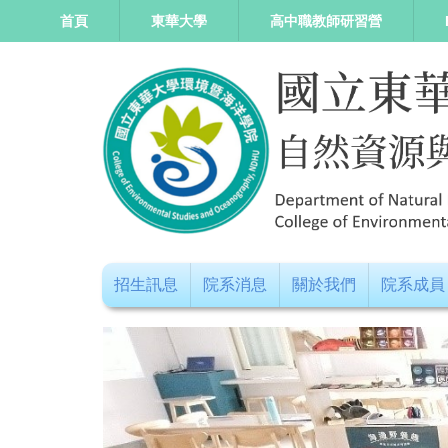
跳
首頁
東華大學
高中職教師研習營
到
主
要
內
容
區
招生訊息
院系消息
關於我們
院系成員