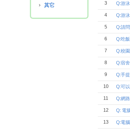
3
Q:游
其它
4
Q:游
5
Q:請
6
Q:吃
7
Q:校
8
Q:宿
9
Q:手
10
Q:可
11
Q:網
12
Q: 
13
Q:電