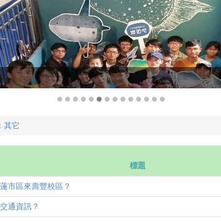
：其它
標題
花蓮市區來壽豐校區？
園交通資訊？