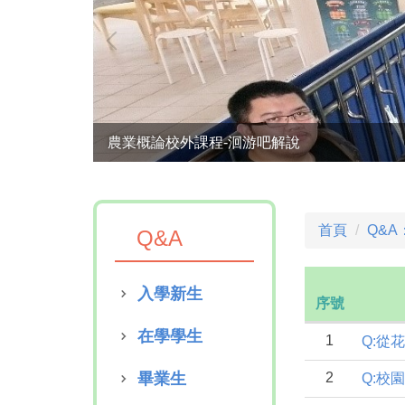
農業概論校外課程-洄游吧解說
首頁
Q&A
Q&A
入學新生
序號
在學學生
1
Q:從
畢業生
2
Q:校