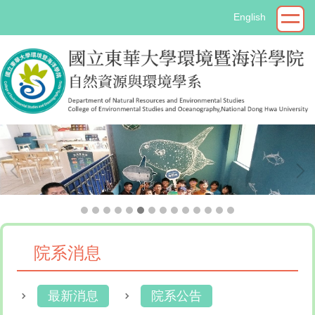
跳
English
到
主
要
內
容
區
院系消息
最新消息
院系公告