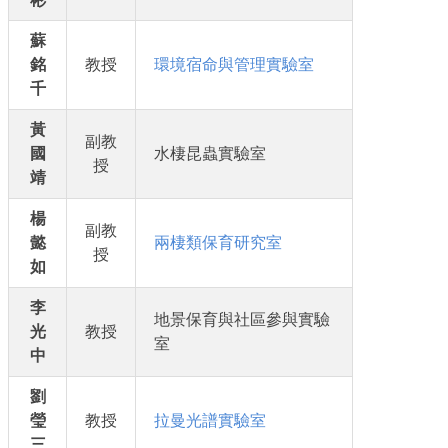
蘇
銘
教授
環境宿命與管理實驗室
千
黃
副教
國
水棲昆蟲實驗室
授
靖
楊
副教
懿
兩棲類保育研究室
授
如
李
地景保育與社區參與實驗
光
教授
室
中
劉
瑩
教授
拉曼光譜實驗室
三