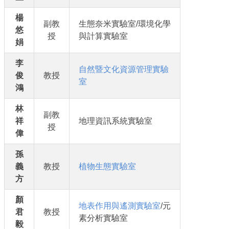
楊
副教
生態奈米實驗室/環境化學
悠
授
與計算實驗室
娟
李
自然暨文化資源管理實驗
俊
教授
室
鴻
林
副教
祥
地理資訊系統實驗室
授
偉
孫
義
教授
植物生態實驗室
方
顏
地表作用與遙測實驗室
/元
君
教授
素分析實驗室
毅