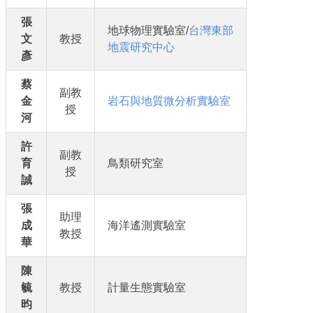
張
地球物理實驗室/
台灣東部
文
教授
地震研究中心
彥
蔡
副教
金
岩石與地質微分析實驗室
授
河
許
副教
育
鳥類研究室
授
誠
張
助理
成
海洋遙測實驗室
教授
華
陳
毓
教授
計量生態實驗室
昀