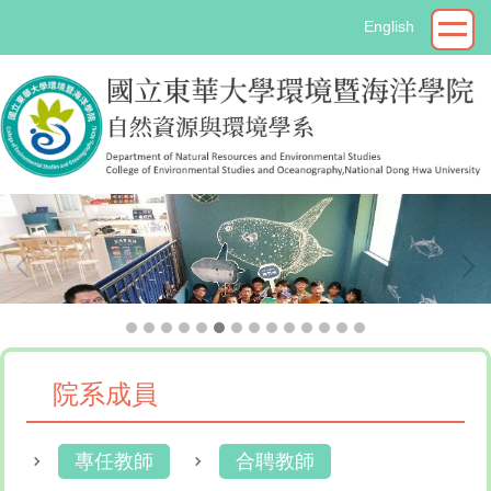
跳
English
到
主
要
內
容
區
院系成員
專任教師
合聘教師