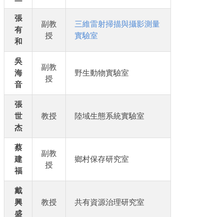
張
副教
三維雷射掃描與攝影測量
有
授
實驗室
和
吳
副教
海
野生動物實驗室
授
音
張
世
教授
陸域生態系統實驗室
杰
蔡
副教
建
鄉村保存研究室
授
福
戴
興
教授
共有資源治理研究室
盛