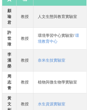
顧
瑜
教授
人文生態與教育實驗室
君
許
環境學習中心實驗室/
環
世
教授
境教育中心
璋
李
漢
教授
奈米生技實驗室
榮
周
志
教授
植物與微生物學實驗室
青
黃
文
教授
水生資源實驗室
彬