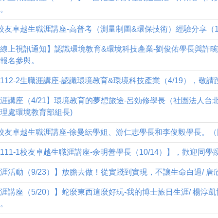
。
-1校友卓越生職涯講座-高普考（測量制圖&環保技術）經驗分享（11
線上視訊通知】認識環境教育&環境科技產業-劉俊佑學長與許畹瑜學
報名參與。
112-2生職涯講座-認識環境教育&環境科技產業（4/19），敬
涯講座（4/21】環境教育的夢想旅途-呂効修學長（社團法人台
理處環境教育部組長)
-1校友卓越生職涯講座-徐曼紜學姐、游仁志學長和李俊毅學長。
111-1校友卓越生職涯講座-余明善學長（10/14）】，歡迎同
涯活動（9/23）】放膽去做！從實踐到實現，不讓生命白過/ 唐
涯講座（5/20）】蛇麼東西這麼好玩-我的博士旅日生涯/ 楊淳
。