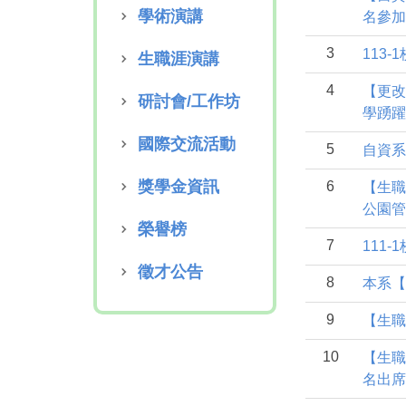
學術演講
名參加
3
113
生職涯演講
4
【更改
研討會/工作坊
學踴躍
國際交流活動
5
自資系
獎學金資訊
6
【生職
公園管
榮譽榜
7
111
徵才公告
8
本系【
9
【生職
10
【生職
名出席