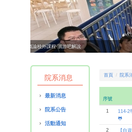
海洋生態學潮間帶實地觀察
首頁
院系
院系消息
最新消息
序號
院系公告
1
114
🐸
活動通知
2
【自資