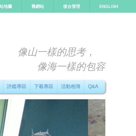
站地圖
舊網站
後台管理
ENGLISH
像山一樣的思考，
像海一樣的包容
評鑑專區
下載專區
活動相簿
Q&A