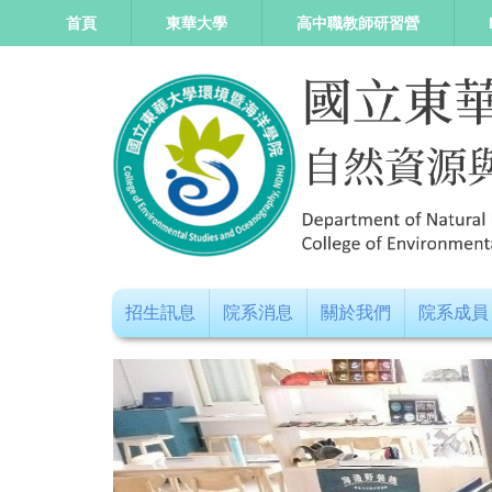
跳
首頁
東華大學
高中職教師研習營
到
主
要
內
容
區
招生訊息
院系消息
關於我們
院系成員