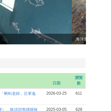
生態田野調
瀏覽
日期
數
2026-03-25
611
/ 「蝌蚪老師」呂軍逸
2025-03-05
628
（阿寶），敬請同學踴躍報