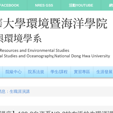
FACEBOOK
NRES GSS
活動YOUTUBE
網
院級中心
院系法規
學生/課程
實習專區
生涯發展
消息：生職涯演講