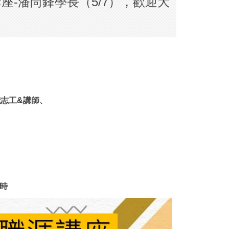
講座-潘尚鋒學長（5/7），歡迎大
志工&講師、
時