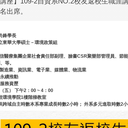
講座】109-2自資系NO.2校友返校生職涯
名出席。
尚鋒學長
立東華大學碩士－環境政策組
友信醫療集團企業社會責任部副理、臉書CSR聚樂部管理員
、節能
、等。
於製造業、資訊業、電子業、媒體業、物流業
業永續推動
願服務資歷
（五） 下午2：00 ~ 4：00
校環境學院1樓階梯教室
跨域自主時數本系專業成長時數2小時； 外系多元進取時數2小