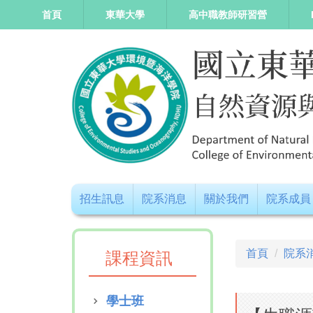
跳
首頁
東華大學
高中職教師研習營
到
主
要
內
容
區
招生訊息
院系消息
關於我們
院系成員
首頁
院系
課程資訊
學士班