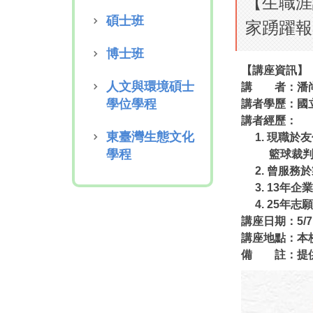
【生職涯
碩士班
家踴躍報
博士班
【講座資訊】
人文與環境碩士
講 者：潘
學位學程
講者學歷：國
講者經歷：
東臺灣生態文化
1. 現職於
學程
籃球裁判
2. 曾服務
3. 13年企
4. 25年志
講座日期：5/7
講座地點：本
備 註：提供