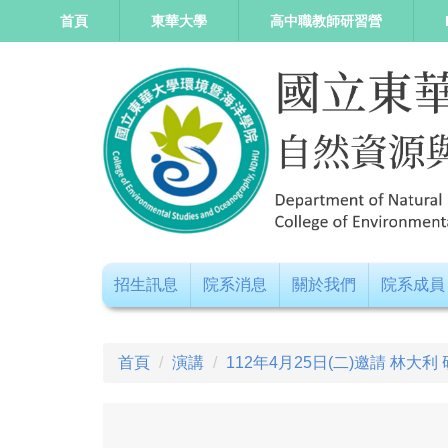
跳
首頁
東華大學
高中職教師研習營
到
主
要
內
容
區
招生訊息
院系消息
關於我們
院系成員
首頁
演講
112年4月25日(二)邀請 林大利