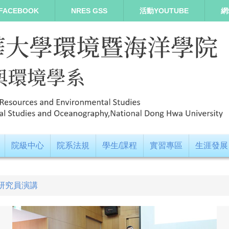
FACEBOOK
NRES GSS
活動YOUTUBE
網
院級中心
院系法規
學生/課程
實習專區
生涯發展
 研究員演講