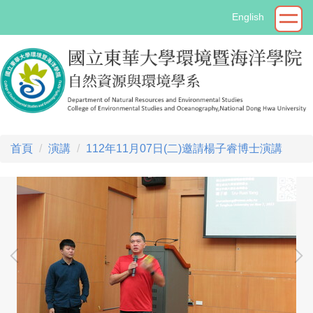
跳
English
到
主
要
內
容
區
首頁
演講
112年11月07日(二)邀請楊子睿博士演講