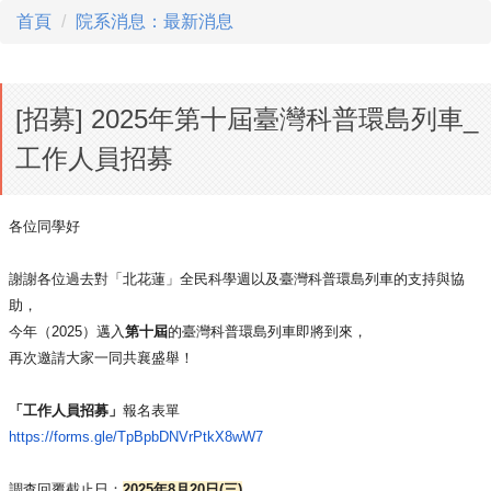
首頁
院系消息：最新消息
[招募] 2025年第十屆臺灣科普環島列車_
工作人員招募
各位同學好
謝謝各位過去對「北花蓮」
全民科學週以及臺灣科普環島列車的支持與協
助，
今年（2025）邁入
第十屆
的臺灣科普環島列車即將到來，
再次邀請大家一同共襄盛舉！
「工作人員招募」
報名表單
https://forms.gle/
TpBpbDNVrPtkX8wW7
調查回覆截止日：
2025年8月20日(三)