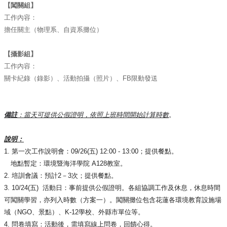
【闖關組】
工作內容：
擔任關主（物理系、自資系攤位）
【攝影組】
工作內容：
關卡紀錄（錄影）、活動拍攝（照片）、FB限動發送
備註
：當天可提供公假證明，依照上班時間開始計算時數
。
說明：
1. 第一次工作說明會：09/26(五) 12:00 - 13:00；提供餐點。
地點暫定：環境暨海洋學院 A128教室。
2. 培訓會議：預計2－3次；提供餐點。
3. 10/24(五) 活動日：事前提供公假證明。各組協調工作及休息，
休息時間
可闖關學習，亦列入時數（方案一）。
闖關攤位包含花蓮各環境教育設施場
域（NGO、景點）、K-
12學校、外縣市單位等。
4. 問卷填寫：活動後，需填寫線上問卷，回饋心得。