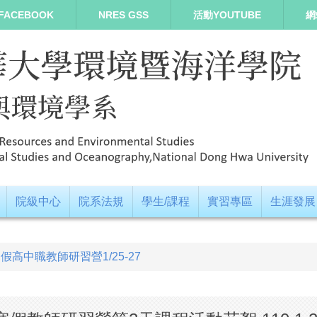
FACEBOOK
NRES GSS
活動YOUTUBE
網
院級中心
院系法規
學生/課程
實習專區
生涯發展
寒假高中職教師研習營1/25-27