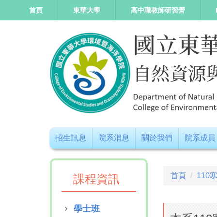
跳
首頁
東華大學
高中職教師研習營
到
主
要
內
容
區
招生訊息
院系消息
關於我們
院系成員
首頁
110
課程資訊
學士班