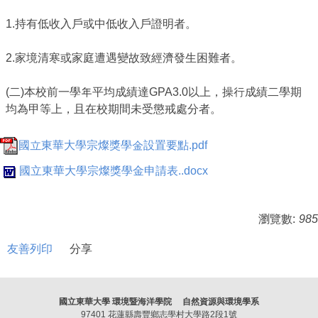
1.持有低收入戶或中低收入戶證明者。
2.家境清寒或家庭遭遇變故致經濟發生困難者。
(二)本校前一學年平均成績達GPA3.0以上，操行成績二學期
均為甲等上，且在校期間未受懲戒處分者。
國立東華大學宗燦獎學金設置要點.pdf
國立東華大學宗燦獎學金申請表..docx
瀏覽數:
985
友善列印
分享
國立東華大學 環境暨海洋學院 自然資源與環境學系
97401 花蓮縣壽豐鄉志學村大學路2段1號