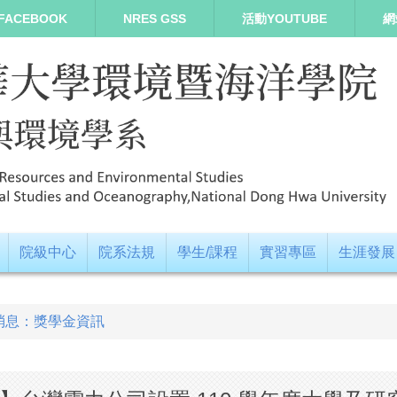
FACEBOOK
NRES GSS
活動YOUTUBE
網
院級中心
院系法規
學生/課程
實習專區
生涯發展
消息：獎學金資訊