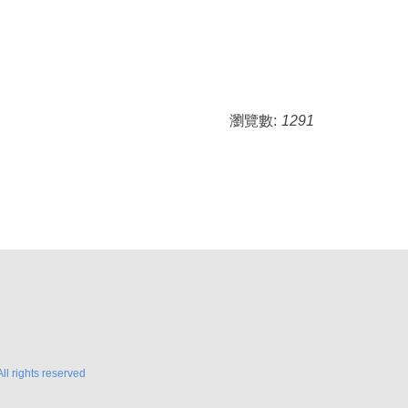
瀏覽數:
1291
l rights reserved