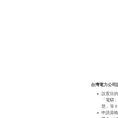
台灣電力公司設
設置目
「電驛
慧」等 
申請資