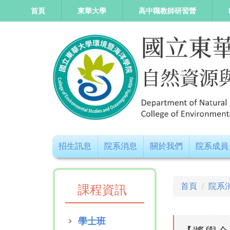
跳
首頁
東華大學
高中職教師研習營
到
主
要
內
容
區
招生訊息
院系消息
關於我們
院系成員
首頁
院系
課程資訊
學士班