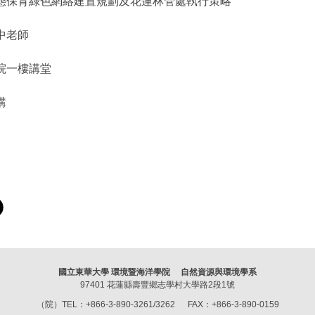
態保育綠色網絡建置規劃及花蓮林管處執行策略
中老師
院一樓講堂
講
國立東華大學 環境暨海洋學院 自然資源與環境學系
97401 花蓮縣壽豐鄉志學村大學路2段1號
（院）TEL：+866-3-890-3261/3262 FAX：+866-3-890-0159