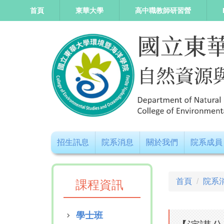
跳
首頁
東華大學
高中職教師研習營
到
主
要
內
容
區
招生訊息
院系消息
關於我們
院系成員
首頁
院系
課程資訊
學士班