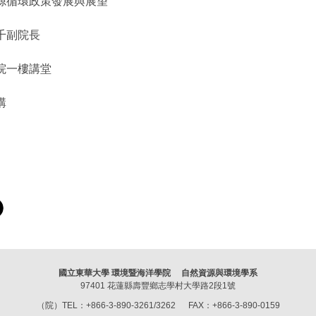
源循環政策發展與展望
千副院長
院一樓講堂
講
國立東華大學 環境暨海洋學院 自然資源與環境學系
97401 花蓮縣壽豐鄉志學村大學路2段1號
（院）TEL：+866-3-890-3261/3262 FAX：+866-3-890-0159