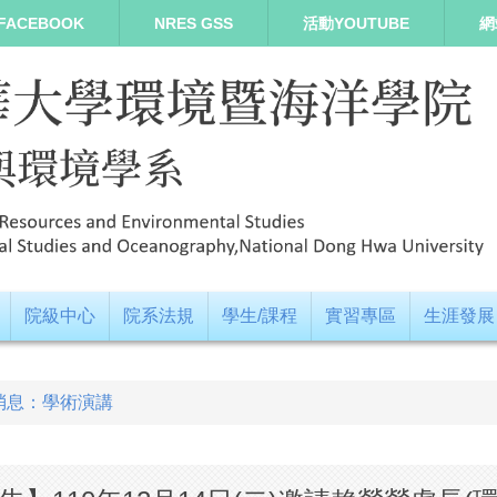
FACEBOOK
NRES GSS
活動YOUTUBE
網
院級中心
院系法規
學生/課程
實習專區
生涯發展
消息：學術演講