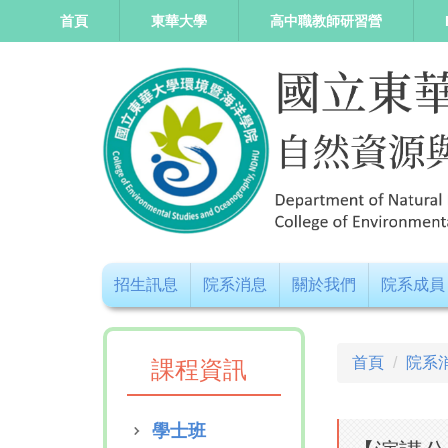
跳
首頁
東華大學
高中職教師研習營
到
主
要
內
容
區
招生訊息
院系消息
關於我們
院系成員
首頁
院系
課程資訊
學士班