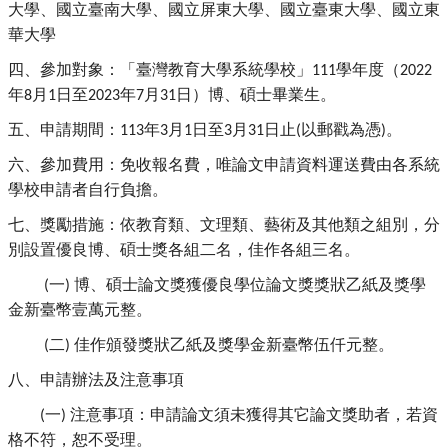
大學、
國立臺南大學、國立屏東大學、國立臺東大學、國立東
華大學
四、參加對象：「臺灣教育大學系統學校」
學年度（
111
2022
年
月
日至
年
月
日）博、碩士畢業生。
8
1
2023
7
31
五、申請期間：
年
月
日至
月
日止
以郵戳為憑
。
113
3
1
3
31
(
)
六、參加費用：免收報名費，
唯論文申請資料運送費由各系統
學校申請者自行負擔。
七、獎勵措施：依教育類、文理類、藝術及其他類之組別，
分
別設置優良博、碩士獎各組二名，佳作各組三名。
一
博、
碩士論文獎獲優良學位論文獎獎狀乙紙及獎學
(
)
金新臺幣壹萬元整。
二
佳作頒發獎狀乙紙及獎學金新臺幣伍仟元整。
(
)
八、申請辦法及注意事項
一
注意事項：申請論文須未獲得其它論文獎助者，若資
(
)
格不符，
恕不受理。