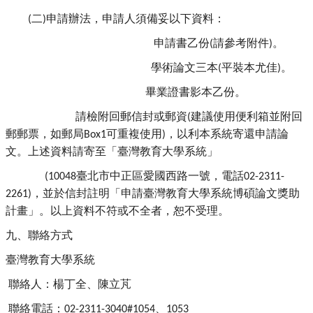
二
申請辦法，申請人須備妥以下資料：
(
)
申請書乙份
請參考附件
。
(
)
學術論文三本
平裝本尤佳
。
(
)
畢業證書影本乙份。
請檢附回郵信封或郵資
建議使用便利箱並附回
(
郵郵票，如郵局
可重複使用
，
以利本系統寄還申請論
B
ox1
)
文。
上述資料請寄至「
臺灣教育大學系統」
臺北市中正區愛國西路一號，電話
(10048
02-2311-
，
並於信封註明「
申請臺灣教育大學系統博碩論文獎助
2261)
計畫」。
以上資料不符或不全者
，恕不受理。
九、聯絡方式
臺灣教育大學系統
聯絡人：楊丁全、陳立芃
聯絡電話：
、
02-2311-3040#1054
1053