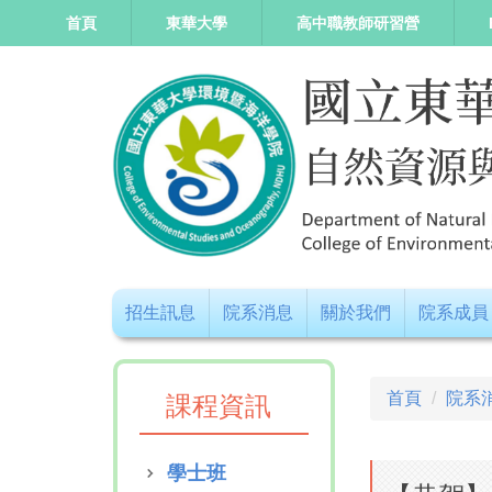
跳
首頁
東華大學
高中職教師研習營
到
主
要
內
容
區
招生訊息
院系消息
關於我們
院系成員
首頁
院系
課程資訊
學士班