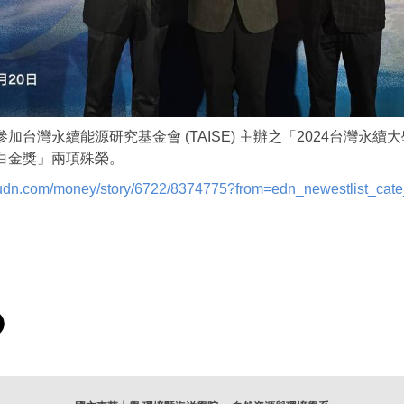
加台灣永續能源研究基金會 (TAISE) 主辦之「2024台灣
白金獎」兩項殊榮。
.udn.com/money/story/6722/8374775?from=edn_newestlist_cate