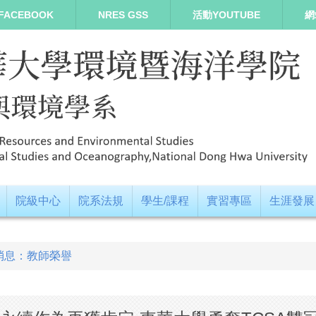
FACEBOOK
NRES GSS
活動YOUTUBE
網
院級中心
院系法規
學生/課程
實習專區
生涯發展
消息：教師榮譽