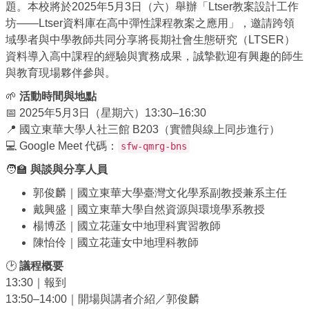
題。本校將於2025年5月3日（六）舉辦「Ltser教案設計工作
坊——Ltser資料庫在高中彈性課程教案之應用」，邀請跨領
域學者與中學教師共同分享將長期社會生態研究（LTSER）
資料導入高中課程的經驗與實務成果，誠摯歡迎有興趣的師生
與教育現場夥伴參與。
🌱
活動時間與地點
📅 2025年5月3日（星期六）13:30–16:30
📍 國立東華大學人社三館 B203（實體與線上同步進行）
💻 Google Meet 代碼：
sfw-qmrg-bns
🧑‍🏫
與談與分享人員
郭俊麟｜國立東華大學臺灣文化學系副教授兼系主任
戴興盛｜國立東華大學自然資源與環境學系教授
楊博丞｜國立花蓮女中地理科實習教師
陳怡伶｜國立花蓮女中地理科教師
🕑
議程概要
13:30｜報到
13:50–14:00｜開場與講者介紹／郭俊麟