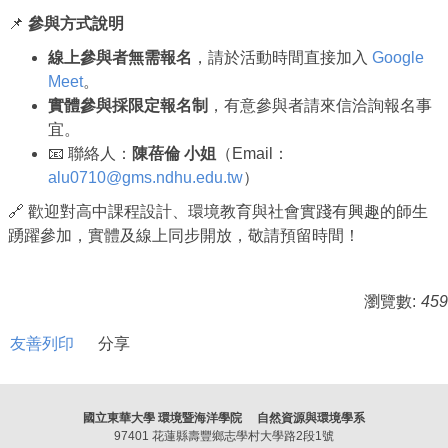
📌
參與方式說明
線上參與者無需報名
，請於活動時間直接加入
Google
Meet
。
實體參與採限定報名制
，有意參與者請來信洽詢報名事
宜。
📧 聯絡人：
陳蓓倫 小姐
（Email：
alu0710@gms.ndhu.edu.tw
）
🔗 歡迎對高中課程設計、環境教育與社會實踐有興趣的師生
踴躍參加，實體及線上同步開放，敬請預留時間！
瀏覽數:
459
友善列印
分享
國立東華大學 環境暨海洋學院 自然資源與環境學系
97401 花蓮縣壽豐鄉志學村大學路2段1號