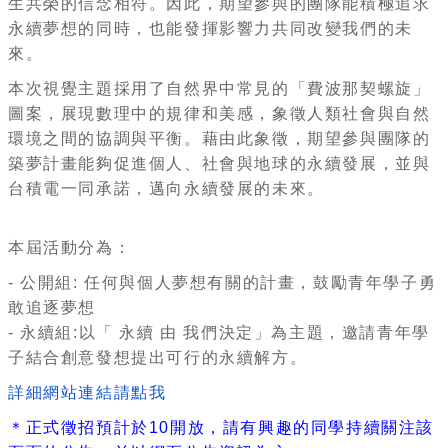
生共榮的信念相符。因此，
期望參與的團隊能積極追求
永續夢想的同時，
也能發揮影響力共同改變我們的未
來。
本次視覺主題採用了自然界中常見的「費波那契螺旋」
圖案，
展現數理中的規律和美感，
象徵人類社會與自然
環境之間的協調與平衡。藉由此象徵，
期望參與團隊的
築夢計畫能夠促進個人、社會與地球的永續發展，
並與
台積電一同承諾，邁向永續發展的未來。
本屆活動分為：
- 公開組: 任何與個人夢想有關的計畫，鼓勵青年學子勇
敢追逐夢想
- 永續組:以「 永續 由 我們決定」為主題，
邀請青年學
子結合創意發想提出可行的永續解方。
詳細網站連結請點我
＊正式徵招預計於10開放，
請有興趣的同學持續關注該