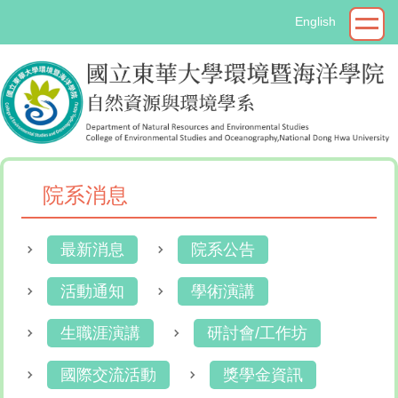
跳
English
到
主
要
內
容
區
院系消息
最新消息
院系公告
活動通知
學術演講
生職涯演講
研討會/工作坊
國際交流活動
獎學金資訊