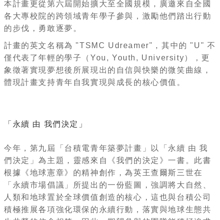
本計畫更從第六屆開始擴大至全國規模，
廣邀來自全國
各大專校院的跨領域青年學子參與，
激勵他們踏出行動
的步伐，勇敢逐夢。
計畫的英文名稱為 "TSMC Udreamer"，其中的 "U" 不
僅代表了年輕的學子（You, Youth, University），
更
象徵著實現夢想後所展現出的自信與快樂的微笑曲線，
體現計畫支持青年自我實現與成長的核心價值。
「永續 由 我們決定」
今年，第九屆「台積電青年築夢計畫」以「永續 由 我
們決定」為主題，靈感來自《我們的決定》一書。此書
根據《
地球憲章》的精神創作，為英王查爾斯三世在
「永續市場倡議」
所提出的一份藍圖，強調將大自然、
人類和地球置於全球價值創造的核心，
這也與台積公司
積極推展各項強化環保的永續行動，
落實與地球生態共