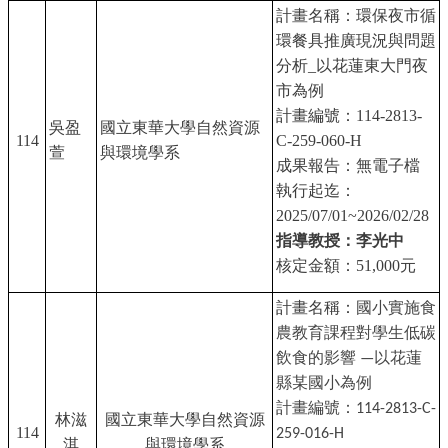
計畫名稱：環保夜市循
環餐具推廣現況與問題
分析_以花蓮東大門夜
市為例
計畫編號：114-2813-
吳盈
國立東華大學自然資源
114
C-259-060-H
萱
與環境學系
成果報告：無電子檔
執行起迄：
2025/07/01~2026/02/28
指導教授：李光中
核定金額：51,000元
計畫名稱：
國小實施食
農教育課程對學生低碳
飲食的影響 —以花蓮
縣某國小為例
計畫編號：114-2813-C-
林滋
國立東華大學自然資源
114
259-016-H
淇
與環境學系