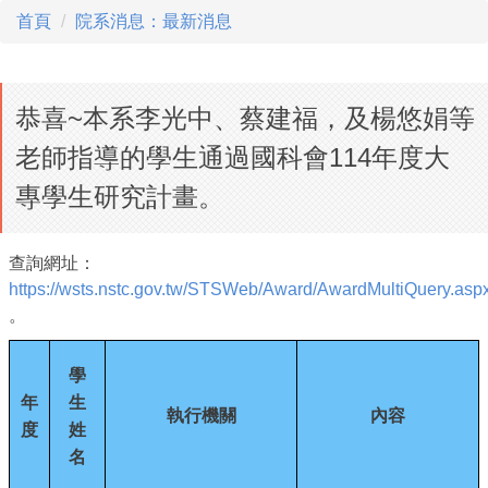
首頁
院系消息：最新消息
恭喜~本系李光中、蔡建福，及楊悠娟等
老師指導的學生通過國科會114年度大
專學生研究計畫。
查詢網址：
https://wsts.nstc.gov.tw/STSWeb/Award/AwardMultiQuery.asp
。
學
年
生
執行機關
內容
度
姓
名