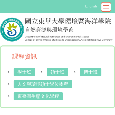
跳
English
到
主
要
內
容
區
課程資訊
學士班
碩士班
博士班
人文與環境碩士學位學程
東臺灣生態文化學程