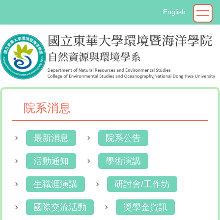
跳
English
到
主
要
內
容
區
院系消息
最新消息
院系公告
活動通知
學術演講
生職涯演講
研討會/工作坊
國際交流活動
獎學金資訊