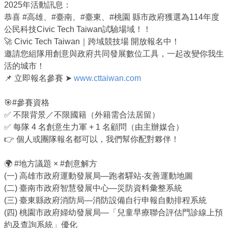
2025年活動訊息：
恭喜 #高雄、#臺南、#臺東、#桃園 縣市政府獲選為114年度
公民科技Civic Tech Taiwan試驗場域！！
🚀 Civic Tech Taiwan｜跨域競技場 開放報名中！
邀請您組隊用創意與政府共同發展數位工具，一起改變你我生
活的城市！
📌 立即報名參賽 ➤
www.cttaiwan.com
🎯#參賽資格
✅ 不限背景／不限國籍（外籍需合法居留）
✅ 每隊 4 名創意生力軍 + 1 名顧問（由主辦媒合）
👉 個人或團隊報名都可以，我們幫你配對夥伴！
🌍 #地方議題 × #創意解方
(一) 高雄市政府運動發展局—跑者驛站-友善運動地圖
(二) 臺南市政府智慧發展中心—災防資料彙整系統
(三) 臺東縣政府消防局—消防設備自行申報自動排程系統
(四) 桃園市政府婦幼發展局—「兒童早療聯合評估門診線上預
約及查詢系統」優化