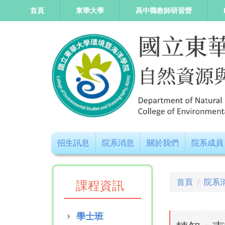
跳
首頁
東華大學
高中職教師研習營
到
主
要
內
容
區
招生訊息
院系消息
關於我們
院系成員
首頁
院系
課程資訊
學士班