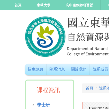
跳
首頁
東華大學
高中職教師研習營
到
主
要
內
容
區
招生訊息
院系消息
關於我們
院系成員
首頁
院系
課程資訊
學士班