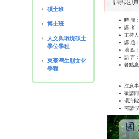
【專題演
碩士班
時 間：
博士班
講 者
主持人
人文與環境碩士
講 題：Ec
學位學程
地 點
語 言
東臺灣生態文化
餐點廠
學程
注意事
敬請同
環海院
需請假