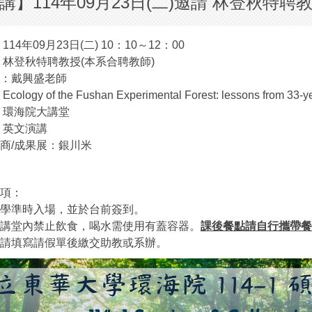
講】114年09月23日(二)邀請 林登秋特聘
114年09月23日(二) 10：10～12：00
：林登秋特聘教授(本系合聘教師)
：戴興盛老師
ology of the Fushan Experimental Forest: lessons from 33-y
：環海院大講堂
：英文演講
商/成果展：銀川米
項：
學準時入場，並於台前簽到。
講堂內禁止飲食，喝水需使用有蓋容器。
課後餐點請自行攜帶
餐
請填寫請假單後繳交助教或系辦。