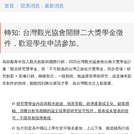
首頁
院系消息：最新消息
轉知: 台灣觀光協會開辦二大獎學金徵
件，歡迎學生申請參加。
為鼓勵青年投入觀光創新與國際行銷，2025台灣觀光協會推出兩
大獎學金計
畫­「觀光研究獎學金」與「
不可錯過的台灣之旅短片獎學金」同步登場！研
究創新 × 影像行銷，兩種形式，一樣熱情。無論擅長學術研究，
或是擁有影
音創作的熱情，都能找到舞台展現才華，
為台灣觀光注入新能量。
Ø
研究獎學金內容與觀光旅遊、地景景觀、經濟產業或文化、
顧客體
驗、消費分析等相關的論文或專題研究皆可投件，
發表或未發表的皆
可，不限有無指導教授
。
Ø
短片則是高中職以上學生皆可報名參加，上山下海、
鐵道鐵馬行或