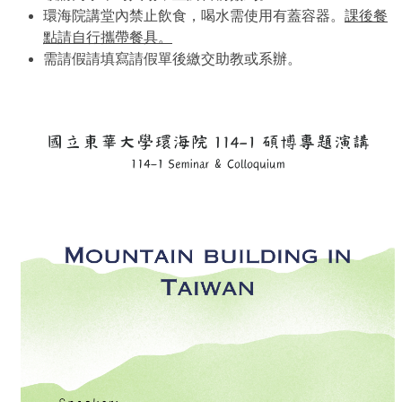
環海院講堂內禁止飲食，喝水需使用有蓋容器。
課後餐
點請自行攜帶
餐具。
需請假請填寫請假單後繳交助教或系辦。