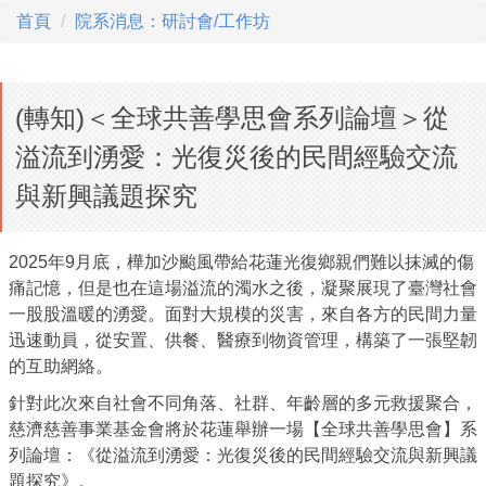
首頁
院系消息：研討會/工作坊
(轉知)＜全球共善學思會系列論壇＞從
溢流到湧愛：光復災後的民間經驗交流
與新興議題探究
2025年9月底，樺加沙颱風帶給花蓮光復鄉親們難以抹滅的傷
痛記憶，但是也在這場溢流的濁水之後，凝聚展現了臺灣社會
一股股溫暖的湧愛。面對大規模的災害，來自各方的民間力量
迅速動員，從安置、供餐、醫療到物資管理，構築了一張堅韌
的互助網絡。
針對此次來自社會不同角落、社群、年齡層的多元救援聚合，
慈濟慈善事業基金會將於花蓮舉辦一場【全球共善學思會】系
列論壇：《從溢流到湧愛：光復災後的民間經驗交流與新興議
題探究》。