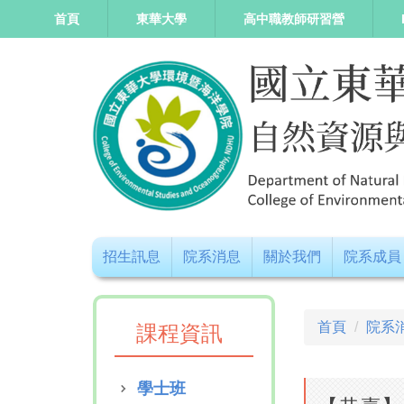
跳
首頁
東華大學
高中職教師研習營
到
主
要
內
容
區
招生訊息
院系消息
關於我們
院系成員
首頁
院系
課程資訊
學士班