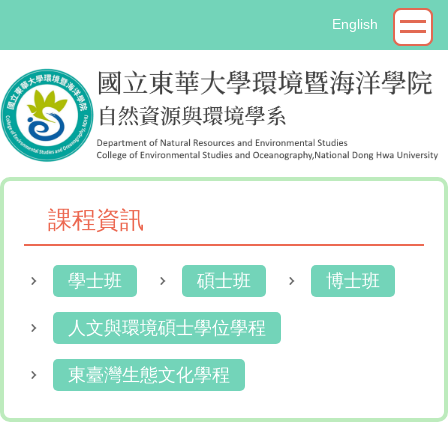
跳
English
到
主
要
內
容
區
課程資訊
學士班
碩士班
博士班
人文與環境碩士學位學程
東臺灣生態文化學程