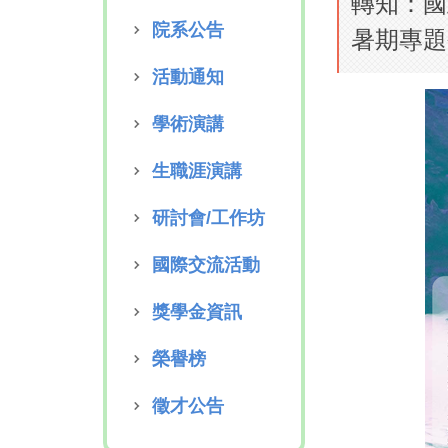
轉知：國
院系公告
暑期專題
活動通知
學術演講
生職涯演講
研討會/工作坊
國際交流活動
獎學金資訊
榮譽榜
徵才公告