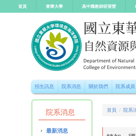
跳
首頁
東華大學
高中職教師研習營
到
主
要
內
容
區
招生訊息
院系消息
關於我們
院系成員
首頁
院系
院系消息
最新消息