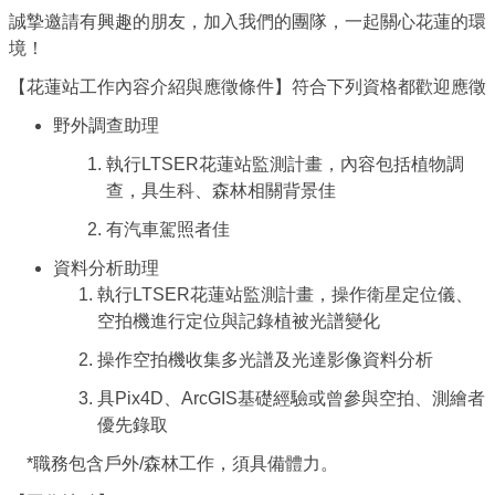
誠摯邀請有興趣的朋友，加入我們的團隊，一起關心花蓮的環
境！
【花蓮站工作內容介紹與應徵條件】符合下列資格都歡迎應徵
野外調查助理
執行
LTSER
花蓮站監測計畫，內容包括植物調
查，具生科、森林相關背景佳
有汽車駕照者佳
資料分析助理
執行
LTSER
花蓮站監測計畫，操作衛星定位儀、
空拍機進行定位與記錄植被光譜變化
操作空拍機收集多光譜及光達影像資料分析
具
Pix4D
、
ArcGIS
基礎經驗或曾參與空拍、測繪者
優先錄取
*
職務包含戶外
/
森林工作，須具備體力。