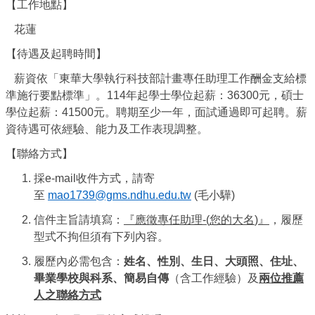
【工作地點】
花蓮
【待遇及起聘時間】
薪資依「東華大學執行科技部計畫專任助理工作酬金支給標
準施行要點標準」。
114
年起學士學位起薪：
36300
元，碩士
學位起薪：
41500
元。聘期至少一年，面試通過即可起聘。薪
資待遇可依經驗、能力及工作表現調整。
【聯絡方式】
採
e-mail
收件方式，請寄
至
mao1739@gms.ndhu.edu.tw
(
毛小驊
)
信件主旨請填寫：
『應徵專任助理
-(
您的大名
)
』
，履歷
型式不拘但須有下列內容。
履歷內必需包含：
姓名、性別、生日、大頭照、住址、
畢業學校與科系、簡易自傳
（含工作經驗）及
兩位推薦
人之聯絡方式