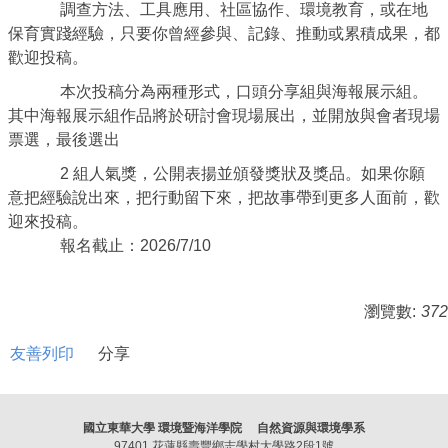
調查方法、工具應用、社區協作、環境教育，
或在地
保育實踐經驗，只要你曾經參與、記錄、推動或累積成果，
都
歡迎投稿。
本次投稿分為兩種形式，口頭分享組與海報展示組。
其中海報展示組作品將於研討會現場展出，並開放與會者現場
票選，
最後選出
2 組人氣獎，公開表揚並頒發獎狀及獎品。如果你願
意把經驗說出來，
把行動留下來，把故事帶到更多人面前，歡
迎來投稿。
報名截止：2026/7/10
瀏覽數:
372
友善列印
分享
國立東華大學 環境暨海洋學院 自然資源與環境學系
97401 花蓮縣壽豐鄉志學村大學路2段1號