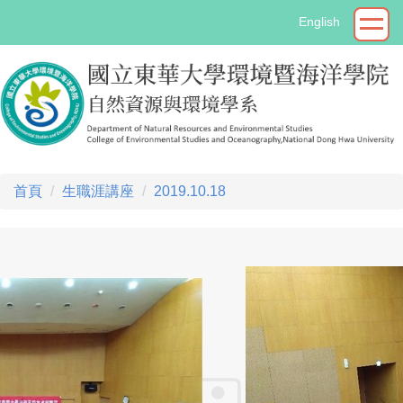
跳
English
到
主
要
內
容
區
首頁
生職涯講座
2019.10.18