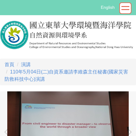
跳
English
到
主
要
內
容
區
首頁
演講
110年5月04日(二)自資系邀請李維森主任秘書(國家災害
防救科技中心)演講