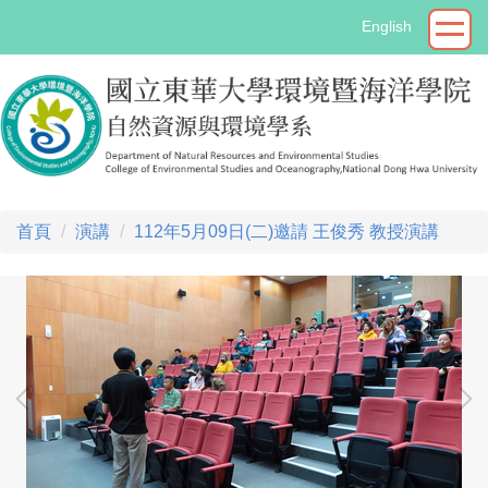
跳
English
到
主
要
內
容
區
首頁
演講
112年5月09日(二)邀請 王俊秀 教授演講