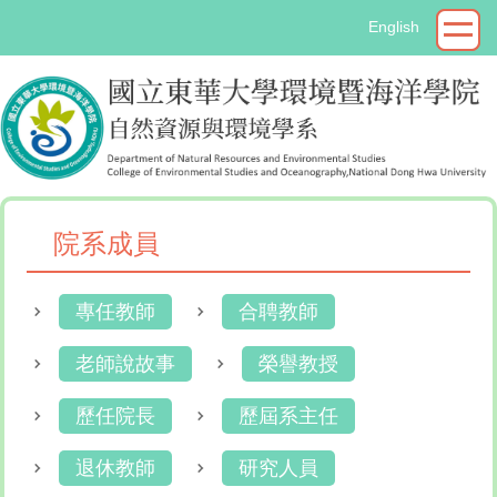
跳
English
到
主
要
內
容
區
院系成員
專任教師
合聘教師
老師說故事
榮譽教授
歷任院長
歷屆系主任
退休教師
研究人員