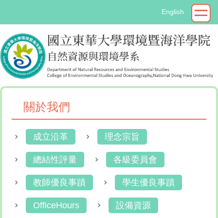
跳
English
到
主
要
內
容
區
關於我們
成立沿革
理念宗旨
總結性評量
各級委員會
教師優良事蹟
學生優良事蹟
OfficeHours
設備資源