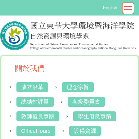
跳
English
到
主
要
內
容
區
關於我們
成立沿革
理念宗旨
總結性評量
各級委員會
教師優良事蹟
學生優良事蹟
OfficeHours
設備資源