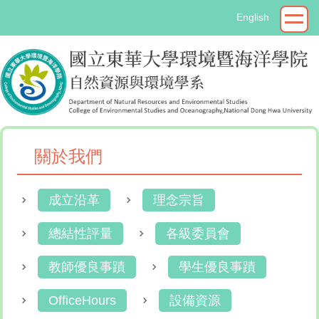
跳
English
到
主
要
內
容
區
關於我們
成立沿革
理念宗旨
總結性評量
各級委員會
教師優良事蹟
學生優良事蹟
OfficeHours
設備資源