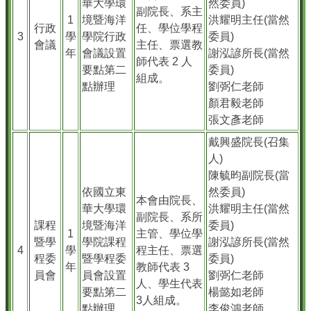
華大學環
然委員)
副院長、系主
1
境暨海洋
洪耀明主任(當然
行政
任、學位學程
3
學
學院行政
委員)
會議
主任、票選教
年
會議設置
謝泓諺所長(當然
師代表 2 人
要點第二
委員)
組成。
點辦理
劉弼仁老師
顏君毅老師
張文彥老師
戴興盛院長(召集
人)
陳毓昀副院長(當
依國立東
然委員)
本會由院長、
華大學環
洪耀明主任(當然
副院長、系所
課程
境暨海洋
委員)
1
主管、學位學
暨學
學院課程
謝泓諺所長(當然
4
學
程主任、票選
程委
暨學程委
委員)
年
教師代表 3
員會
員會設置
劉弼仁老師
人、學生代表
要點第二
楊懿如老師
3人組成。
點辦理
李俊鴻老師