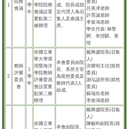
院務
委員)
1
學
學院院務
成。院長或指
會議
呂美津老師
年
會議設置
定代理人為召
許育誠老師
要點第二
集人及會議主
李俊鴻老師
條辦理
席。
學生代表: 林聖
閎、朱愷騏、黃
悅
依國立東
戴興盛院長(召集
華大學環
人)
本會委員由院
教師
境暨海洋
洪耀明主任(當然
1
長、系所主管
評審
學院教師
委員)
2
學
為當然委員及
委員
評審委員
謝泓諺所長(當然
年
教師代表2人
會
會設置要
委員)
組成。
點第二條
蘇瑞欣老師
辦理
李俊鴻老師
戴興盛院長(召集
人)
依國立東
陳毓昀副院長(當
本會由院長、