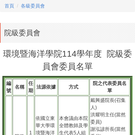
首頁
各級委員會
院級委員會
環境暨海洋學院114學年度 院級委
員會委員名單
編
任
院之代表委員名
名稱
法源依據
方式
號
期
單
戴興盛院長(召集
人)
洪耀明主任(當然
依國立東
本會議由本院
委員)
華大學環
全體教師及學
謝泓諺所長(當然
1
境暨海洋
生代表5人組