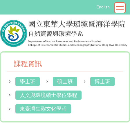
跳
English
到
主
要
內
容
區
課程資訊
學士班
碩士班
博士班
人文與環境碩士學位學程
東臺灣生態文化學程