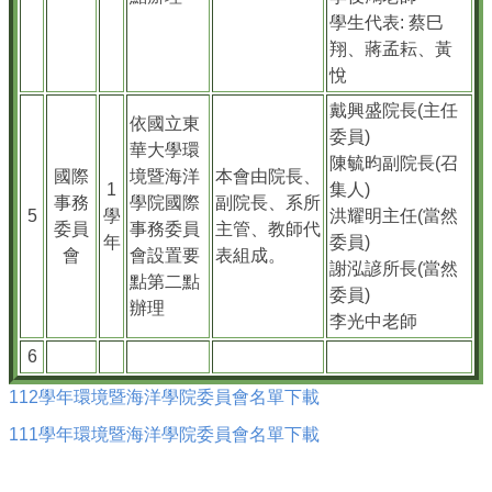
學生代表: 蔡巳
翔、蔣孟耘、黃
悅
戴興盛院長(主任
依國立東
委員)
華大學環
陳毓昀副院長(召
國際
境暨海洋
本會由院長、
1
集人)
事務
學院國際
副院長、系所
5
學
洪耀明主任(當然
委員
事務委員
主管、教師代
年
委員)
會
會設置要
表組成。
謝泓諺所長(當然
點第二點
委員)
辦理
李光中老師
6
112學年環境暨海洋學院委員會名單下載
111學年環境暨海洋學院委員會名單下載