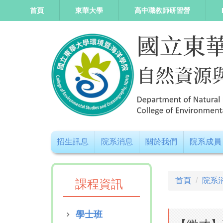
跳
首頁
東華大學
高中職教師研習營
到
主
要
內
容
區
招生訊息
院系消息
關於我們
院系成員
首頁
院系
課程資訊
學士班