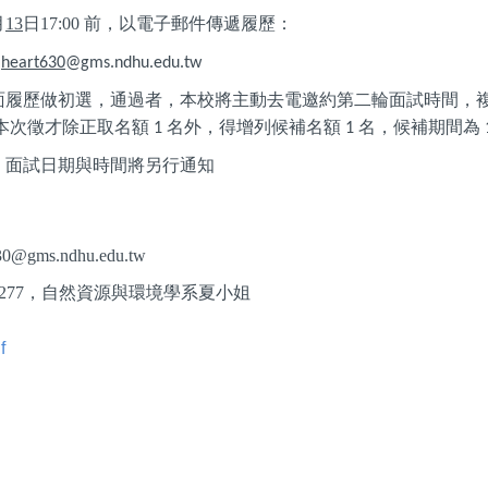
月
13
日17:00 前，以電子郵件傳遞履歷：
heart630
@gms.ndhu.edu.tw
面履歷做初選，通過者，本校將主動去電邀約第二輪面試時間，
本次徵才除正取名額
名外，得增列候補名額
名，候補期間為
1
1
，面試日期與時間將另行通知
30@gms.ndhu.edu.tw
03277，自然資源與環境學系夏小姐
f