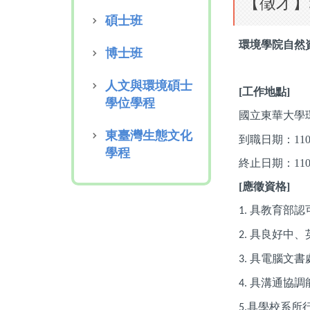
【徵才】
碩士班
環境學院自然
博士班
人文與環境碩士
[
工作地點
]
學位學程
國立東華大學
東臺灣生態文化
到職日期：11
學程
終止日期：11
[
應徵資格]
具教育部認
1.
具良好中、
2.
具電腦文書
3.
具溝通協調
4.
具學校系所
5.