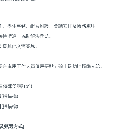
作、學生事務、網頁維護、會議安排及帳務處理。
接待溝通，協助解決問題。
支援其他交辦業務。
基金進用工作人員僱用要點」碩士級助理標準支給。
自傳部份請詳述
)
書
掃描檔
(
)
料
掃描檔
(
)
及甄選方式]