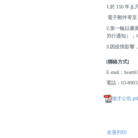
於
年
1.
110
8
電子郵件寄至
第一輪以書
2.
另行通知）；
因疫情影響
3.
[
聯絡方式
]
E-mail
：heart6
電話：03-89
徵才公告.pd
友善列印