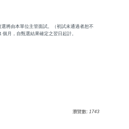
複選將由本單位主管面試。（初試未通過者恕不
個月，自甄選結果確定之翌日起計。
1
瀏覽數:
1743