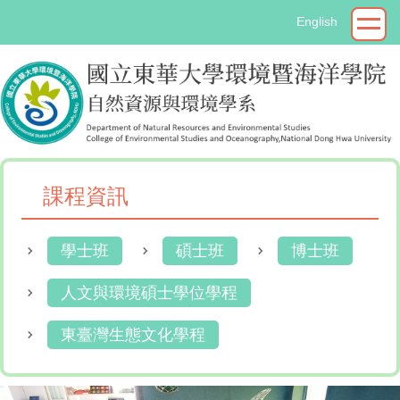
跳
English
到
主
要
內
容
區
課程資訊
學士班
碩士班
博士班
人文與環境碩士學位學程
東臺灣生態文化學程