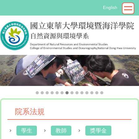
跳
English
到
主
要
內
容
區
院系法規
學生
教師
獎學金